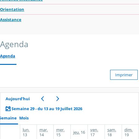
Orientation
Assistance
Agenda
Agenda
Imprimer
Aujourd’hui
Semaine 29 - du 13 au 19 Juillet 2026
Semaine
Mois
lun.
mar.
mer.
ven.
sam.
dim.
jeu.
16
13
14
15
17
18
19