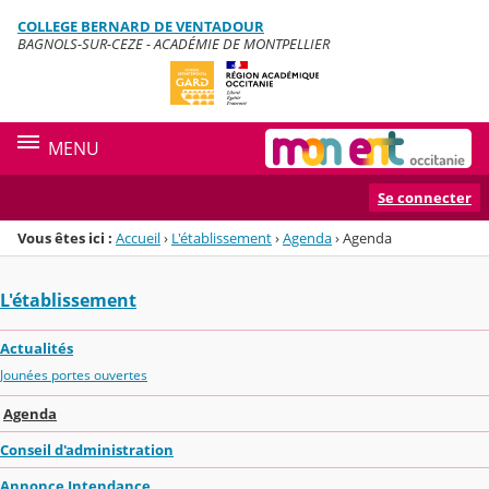
Panneau de gestion des cookies
COLLEGE BERNARD DE VENTADOUR
Menu de la rubrique
Contenu
BAGNOLS-SUR-CEZE - ACADÉMIE DE MONTPELLIER
MENU
Se connecter
Vous êtes ici :
Accueil
›
L'établissement
›
Agenda
›
Agenda
L'établissement
Actualités
Jounées portes ouvertes
Agenda
Conseil d'administration
Annonce Intendance