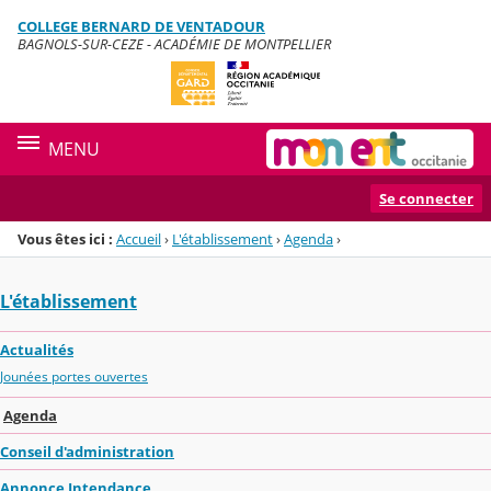
Panneau de gestion des cookies
COLLEGE BERNARD DE VENTADOUR
Menu de la rubrique
Contenu
BAGNOLS-SUR-CEZE - ACADÉMIE DE MONTPELLIER
MENU
Se connecter
Vous êtes ici :
Accueil
›
L'établissement
›
Agenda
›
L'établissement
Actualités
Jounées portes ouvertes
Agenda
Conseil d'administration
Annonce Intendance