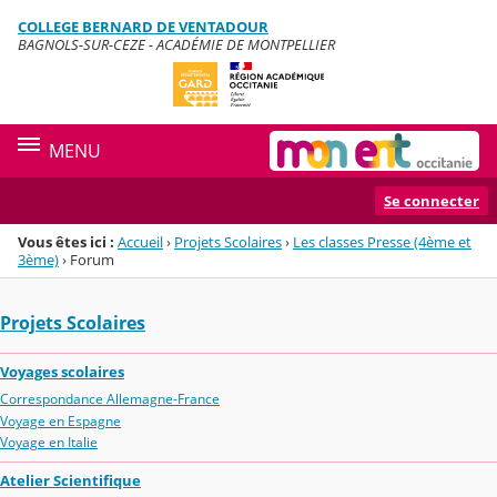
Panneau de gestion des cookies
COLLEGE BERNARD DE VENTADOUR
Menu de la rubrique
Contenu
BAGNOLS-SUR-CEZE - ACADÉMIE DE MONTPELLIER
MENU
Se connecter
Vous êtes ici :
Accueil
›
Projets Scolaires
›
Les classes Presse (4ème et
3ème)
›
Forum
Projets Scolaires
Voyages scolaires
Correspondance Allemagne-France
Voyage en Espagne
Voyage en Italie
Atelier Scientifique