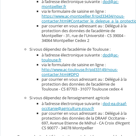
à l’adresse électronique suivante :
dpd@ac-
montpellier.fr
via le formulaire de saisine en ligne :
https://www.ac-montpellier.fr/pid33434/nous-
contacter.html#Contacter_le_delegue_a_la_protec
par courrier en vous adressant au : Délégué à la
protection des données de l’académie de
Montpellier - 31, rue de l'Université - CS 39004 -
34064 Montpellier Cedex 2
Si vous dépendez de l’académie de Toulouse :
à l’adresse électronique suivante :
dpd@ac-
toulouse.fr
via le formulaire de saisine en ligne :
http://www.ac-toulouse.fr/pid33149/nous-
contacter.html#DPO
par courrier en vous adressant au : Délégué à la
protection des données de l’académie de
Toulouse - CS 87703 - 31077 Toulouse cedex 4
Si vous dépendez de l’enseignement agricole
à l’adresse électronique suivante :
dpd-ea.draaf-
occitanie@agriculture.gouv.fr
par courrier en vous adressant au : Délégué à la
protection des données de la DRAAF Occitanie -
697, Avenue Etienne de Méhul - CA Croix d’Argent
CS 90077 - 34078 Montpellier