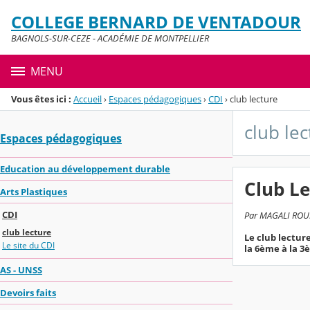
Panneau de gestion des cookies
COLLEGE BERNARD DE VENTADOUR
Menu de la rubrique
Contenu
BAGNOLS-SUR-CEZE - ACADÉMIE DE MONTPELLIER
MENU
Vous êtes ici :
Accueil
›
Espaces pédagogiques
›
CDI
›
club lecture
club lec
Espaces pédagogiques
Education au développement durable
Club Le
Arts Plastiques
CDI
Par MAGALI ROUSS
club lecture
Le club lecture
Le site du CDI
la 6ème à la 3
AS - UNSS
Devoirs faits