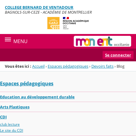
Panneau de gestion des cookies
COLLEGE BERNARD DE VENTADOUR
Menu de la rubrique
Contenu
BAGNOLS-SUR-CEZE - ACADÉMIE DE MONTPELLIER
MENU
Se connecter
Vous êtes ici :
Accueil
›
Espaces pédagogiques
›
Devoirs faits
›
Blog
Espaces pédagogiques
Education au développement durable
Arts Plastiques
CDI
club lecture
Le site du CDI